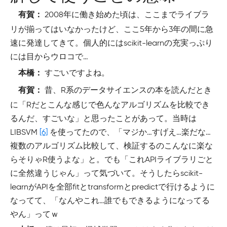
2008年に働き始めた頃は、ここまでライブラ
有賀：
リが揃ってはいなかったけど、ここ5年から3年の間に急
速に発達してきて。個人的にはscikit-learnの充実っぷり
には目からウロコで…
すごいですよね。
本橋：
昔、R系のデータサイエンスの本を読んだとき
有賀：
に「Rだとこんな感じで色んなアルゴリズムを比較でき
るんだ、すごいな」と思ったことがあって。当時は
LIBSVM
[6]
を使ってたので、「マジか…すげえ…楽だな…
複数のアルゴリズム比較して、検証するのこんなに楽な
らそりゃR使うよな」と。でも「これAPIライブラリごと
に全然違うじゃん」って気づいて。そうしたらscikit-
learnがAPIを全部fitとtransformとpredictで行けるように
なってて、「なんやこれ…誰でもできるようになってる
やん」ってｗ