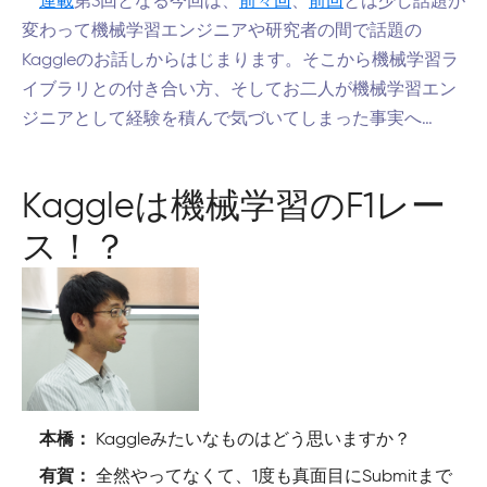
連載
第3回となる今回は、
前々回
、
前回
とは少し話題が
変わって機械学習エンジニアや研究者の間で話題の
Kaggleのお話しからはじまります。そこから機械学習ラ
イブラリとの付き合い方、そしてお二人が機械学習エン
ジニアとして経験を積んで気づいてしまった事実へ…
Kaggleは機械学習のF1レー
ス！？
Kaggleみたいなものはどう思いますか？
本橋：
全然やってなくて、1度も真面目にSubmitまで
有賀：