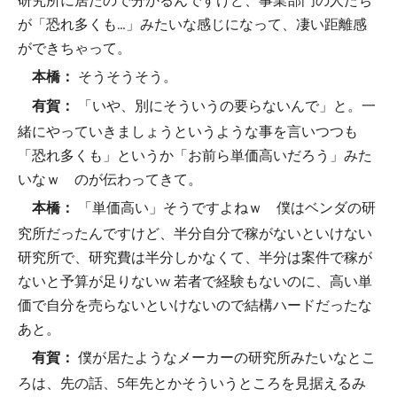
研究所に居たので分かるんですけど、事業部門の人たち
が「恐れ多くも…」みたいな感じになって、凄い距離感
ができちゃって。
そうそうそう。
本橋：
「いや、別にそういうの要らないんで」と。一
有賀：
緒にやっていきましょうというような事を言いつつも
「恐れ多くも」というか「お前ら単価高いだろう」みた
いなｗ のが伝わってきて。
「単価高い」そうですよねｗ 僕はベンダの研
本橋：
究所だったんですけど、半分自分で稼がないといけない
研究所で、研究費は半分しかなくて、半分は案件で稼が
ないと予算が足りないw 若者で経験もないのに、高い単
価で自分を売らないといけないので結構ハードだったな
あと。
僕が居たようなメーカーの研究所みたいなとこ
有賀：
ろは、先の話、5年先とかそういうところを見据えるみ