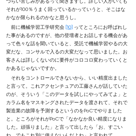
つらい苦しみがあるって聞きますし。詳しい人がいても
それが100％うまく回っているかっていうと、そこはな
かなか限られるのかなと思うし。
前に機械学習工学研究会
[10]
ってところにお呼ばれし
た事があるのですが、他の登壇者とお話しする機会があ
って色々な話を聞いていると、受託で機械学習やるの大
変だな、コンサルで入るの大変だなって思いました。お
客さんは詳しくないのに要件がコロコロ変わっていくと
かあるじゃないですか。
それをコントロールできないから、いい精度出ました
と言って。これアクセンチュアの工藤さんが話していた
のが、そういう「このデータを試しにやってみてよ」と
カラム名をマスキングされたデータを渡されて、それで
製造業の故障を予測するというのをPoCでやりました
と。ところがそれがPoCで「なかなか良い精度になりま
した。頑張りました」と言って出したら「お、すごい
ね。でもこれ別に使えないんだよね」と言われて。