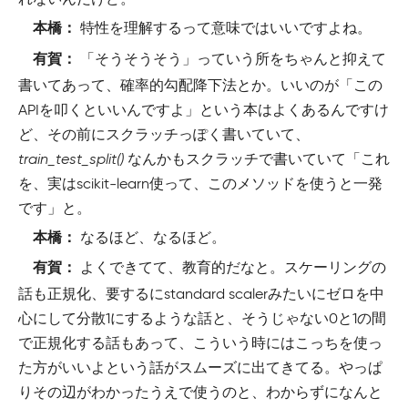
特性を理解するって意味ではいいですよね。
本橋：
「そうそうそう」っていう所をちゃんと抑えて
有賀：
書いてあって、確率的勾配降下法とか。いいのが「この
APIを叩くといいんですよ」という本はよくあるんですけ
ど、その前にスクラッチっぽく書いていて、
train_test_split()
なんかもスクラッチで書いていて「これ
を、実はscikit-learn使って、このメソッドを使うと一発
です」と。
なるほど、なるほど。
本橋：
よくできてて、教育的だなと。スケーリングの
有賀：
話も正規化、要するにstandard scalerみたいにゼロを中
心にして分散1にするような話と、そうじゃない0と1の間
で正規化する話もあって、こういう時にはこっちを使っ
た方がいいよという話がスムーズに出てきてる。やっぱ
りその辺がわかったうえで使うのと、わからずになんと