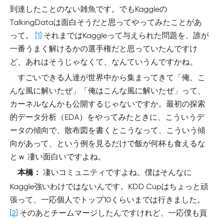
到達したことのない雑魚です。でもKaggleの
TalkingDataは面白そうだと思ってやってみたことがあ
って。
[1]
それまではKaggleって与えられた問題を、誰が
一番うまく解けるかの選手権だと思っていたんですけ
ど、あれはそうじゃなくて、なんていうんですかね。
すごいできる人達が世界中から集まってきて「俺、こ
んな風に解いたぜ」「俺はこんな風に解いたぜ」って、
カーネルなんかも公開するじゃないですか。最初の探索
的データ分析（EDA）をやってみたときに、こういうデ
ータの傾向で、散布図を書くとこうなって、こういう傾
向があって、という例を見るだけで飯が何杯も食えるな
とｗ 凄い面白いですよね。
凄いコミュニティですよね。僕はそんなに
本橋：
Kaggle強いわけではないんです。KDD Cupはちょっと頑
張って、一応個人でトップ10くらいまでは行きました。
[2]
そのあとチームマージしたんですけれど、一応僕も貢