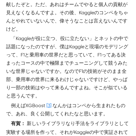
献したぞと。ただ、あれはチームでやると個人の貢献が
見えなくなるんですよ。その後、Kaggleのコンペをちゃ
んとやれていないんで、偉そうなことは言えないんです
けど。
「Kaggleが役に立つ、役に立たない」とネットの中で
話題になったのですが、僕はKaggleと現場のモデリング
って、F1と乗用車の世界だと思っていて、F1ってある決
まったコースの中で極限までチューニングして競うみた
いな世界じゃないですか。なのでF1の技術がそのまま全
部、乗用車の世界に来るわけじゃないですけど、やっぱ
り一部の技術はやって来るんですよね。そこが似ている
と思うんです。
例えばXGBoost
[3]
なんかはコンペから生まれたもの
で、あれ、良く公開してくれたなと思います。
新しいライブラリなり手法をライブラリとして
有賀：
実験する場所を作って、それがKaggleの中で実証されて