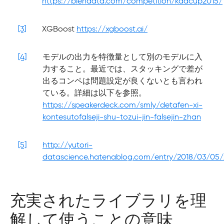
https://biendata.com/competition/kddcup2015/
[3]
XGBoost
https://xgboost.ai/
[4]
モデルの出力を特徴量として別のモデルに入
力すること。最近では、スタッキングで差が
出るコンペは問題設定が良くないとも言われ
ている。詳細は以下を参照。
https://speakerdeck.com/smly/detafen-xi-
kontesutofalseji-shu-tozui-jin-falsejin-zhan
[5]
http://yutori-
datascience.hatenablog.com/entry/2018/03/05/
充実されたライブラリを理
解して使うことの意味