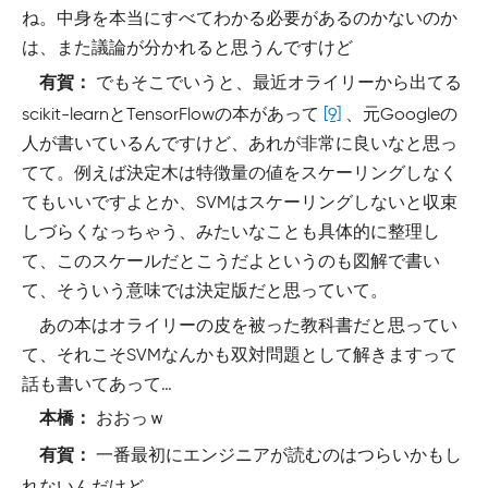
ね。中身を本当にすべてわかる必要があるのかないのか
は、また議論が分かれると思うんですけど
でもそこでいうと、最近オライリーから出てる
有賀：
scikit-learnとTensorFlowの本があって
[9]
、元Googleの
人が書いているんですけど、あれが非常に良いなと思っ
てて。例えば決定木は特徴量の値をスケーリングしなく
てもいいですよとか、SVMはスケーリングしないと収束
しづらくなっちゃう、みたいなことも具体的に整理し
て、このスケールだとこうだよというのも図解で書い
て、そういう意味では決定版だと思っていて。
あの本はオライリーの皮を被った教科書だと思ってい
て、それこそSVMなんかも双対問題として解きますって
話も書いてあって…
おおっｗ
本橋：
一番最初にエンジニアが読むのはつらいかもし
有賀：
れないんだけど。