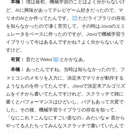
僕は最初、機械学習のことはよく分からないけ
本橋：
ど、AIに興味があってテレビゲーム好きだったので、マ
リオのAIとか作ってたんです。
[7]
ただライブラリの存在
を知らなかったので凄く苦労して。その時はJavaのエミ
ュレータをベースに作ったのですが、Javaで機械学習ラ
イブラリって今はあるんですかね？よく分からないんで
すけど。
昔だとWeka
[8]
とかかなあ。
有賀：
あったんですね。当時は知らなかったので、フ
本橋：
ァミコンのメモリを入力に、決定木でマリオが動作する
ようなものを作ってたんです。Javaで決定木アルゴリズ
ムをイチから書いてたんですけれど、スクラッチで雑に
書くとパフォーマンスはひどいし、バグもあって大変で
した。その後、機械学習ライブラリの存在を知って、
「なにこれ？こんなにすごい楽なの」みたいなｗ 昔から
やってる人たちってみんなスクラッチで書いていたんで