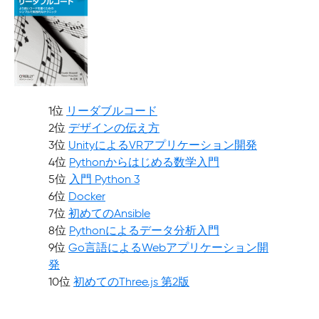
1位
リーダブルコード
2位
デザインの伝え方
3位
UnityによるVRアプリケーション開発
4位
Pythonからはじめる数学入門
5位
入門 Python 3
6位
Docker
7位
初めてのAnsible
8位
Pythonによるデータ分析入門
9位
Go言語によるWebアプリケーション開
発
10位
初めてのThree.js 第2版