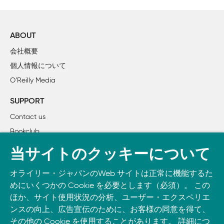
ABOUT
会社概要
個人情報について
O’Reilly Media
SUPPORT
Contact us
Bookclub
書籍注文
当サイトのクッキーについて
DOWNLOAD THE O’REILLY APP
オライリー・ジャパンのWeb サイトは正常に機能するた
Take O’Reilly with you and learn anywhere, anytime on your
めにいくつかの Cookie を必要とします（必須）。 この
phone
and tablet.
ほか、サイト使用状況の分析、ユーザー・エクスペリエ
ンスの向上、広告宣伝のために、お客様の同意を得て、
その他の Cookie を使用することがあります。 詳細につ