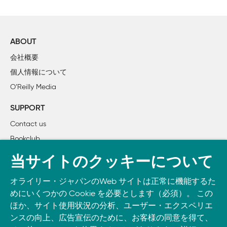
ABOUT
会社概要
個人情報について
O’Reilly Media
SUPPORT
Contact us
Bookclub
書籍注文
当サイトのクッキーについて
DOWNLOAD THE O’REILLY APP
オライリー・ジャパンのWeb サイトは正常に機能するた
Take O’Reilly with you and learn anywhere, anytime on your
めにいくつかの Cookie を必要とします（必須）。 この
phone
and tablet.
ほか、サイト使用状況の分析、ユーザー・エクスペリエ
ンスの向上、広告宣伝のために、お客様の同意を得て、