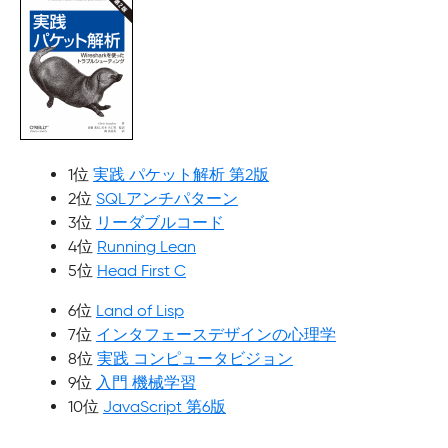
1位
実践 パケット解析 第2版
2位
SQLアンチパターン
3位
リーダブルコード
4位
Running Lean
5位
Head First C
6位
Land of Lisp
7位
インタフェースデザインの心理学
8位
実践 コンピュータビジョン
9位
入門 機械学習
10位
JavaScript 第6版