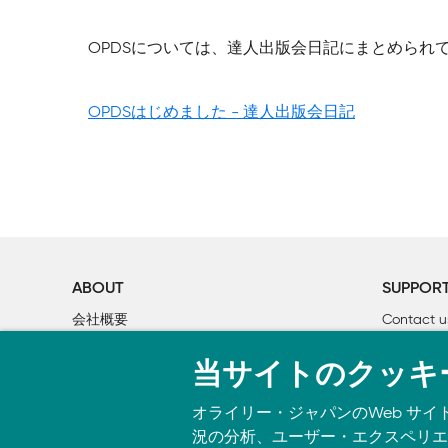
OPDSについては、達人出版会日記にまとめられ
OPDSはじめました - 達人出版会日記
ABOUT
SUPPOR
会社概要
Contact u
個人情報について
Bookclub
当サイトのクッキ
O’Reilly Media
書籍注文
オライリー・ジャパンのWeb サイ
況の分析、ユーザー・エクスペリエン