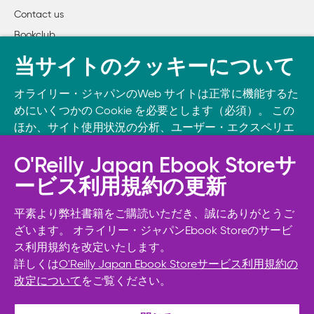
Contact us
Bookclub
書籍注文
当サイトのクッキーについて
DOWNLOAD THE O’REILLY APP
オライリー・ジャパンのWeb サイトは正常に機能するた
Take O’Reilly with you and learn anywhere, anytime on your
めにいくつかの Cookie を必要とします（必須）。 この
phone
and tablet.
ほか、サイト使用状況の分析、ユーザー・エクスペリエ
ンスの向上、広告宣伝のために、お客様の同意を得て、
その他の Cookie を使用することがあります。 詳細につ
O'Reilly Japan Ebook Storeサ
いては
Cookie設定
をご確認ください。
ービス利用規約の更新
また、オライリー・ジャパンのプライバシーポリシーに
ついては
個人情報保護方針
をご確認ください。
平素より弊社書籍をご購読いただき、誠にありがとうご
ざいます。 オライリー・ジャパンEbook Storeのサービ
ス利用規約を改定いたします。
Cookie設定
詳しくは
O'Reilly Japan Ebook Storeサービス利用規約の
改定について
をご覧ください。
© 2026, O’Reilly Japan, Inc. oreilly.co.jpに掲載されているすべて
必須Cookie以外を拒否する
のトレードマークおよび登録商標は、それぞれの所有者に帰属し
ます。