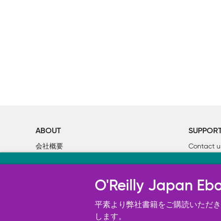
ABOUT
SUPPOR
会社概要
Contact u
個人情報について
Bookclub
当サイトのクッキ
O’Reilly Media
書籍注文
O'Reilly Japa
オライリー・ジャパンのWeb サイ
況の分析、ユーザー・エクスペリエン
平素より弊社書籍をご購読いただき、
す。 詳細については
します。
Cookie設定
を