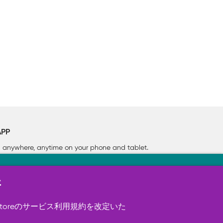
APP
rn anywhere, anytime on your phone
and tablet.
新
す（必須）。 このほか、サイト使用状
ookie を使用することがありま
toreのサービス利用規約を改定いた