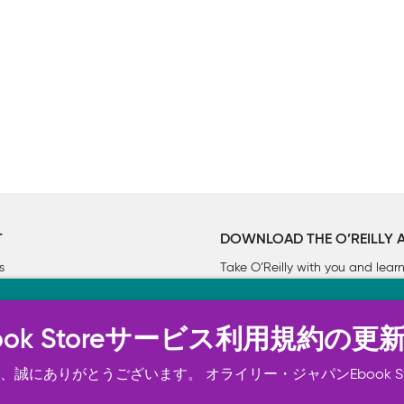
T
DOWNLOAD THE O’REILLY 
s
Take O’Reilly with you and lea
ーについて
n Ebook Storeサービス利用規約の更
トは正常に機能するためにいくつかの Cookie を必要としま
スの向上、広告宣伝のために、お客様の同意を得て、その他の C
誠にありがとうございます。 オライリー・ジャパンEbook S
ご確認ください。