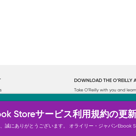
T
DOWNLOAD THE O’REILLY 
s
Take O’Reilly with you and lea
ーについて
n Ebook Storeサービス利用規約の更
トは正常に機能するためにいくつかの Cookie を必要としま
スの向上、広告宣伝のために、お客様の同意を得て、その他の C
誠にありがとうございます。 オライリー・ジャパンEbook S
ご確認ください。