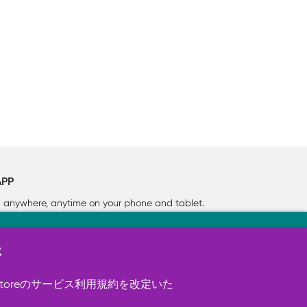
APP
rn anywhere, anytime on your phone
and tablet.
新
す（必須）。 このほか、サイト使用状
ookie を使用することがありま
toreのサービス利用規約を改定いた