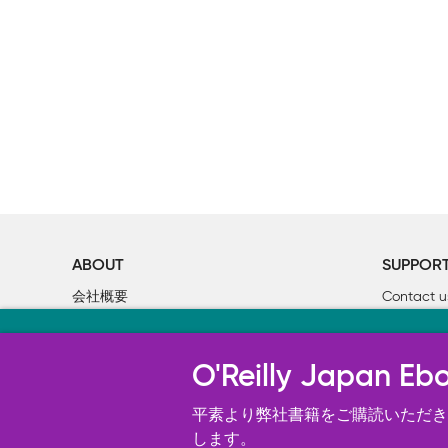
ABOUT
SUPPOR
会社概要
Contact u
個人情報について
Bookclub
当サイトのクッキ
O’Reilly Media
書籍注文
O'Reilly Japa
オライリー・ジャパンのWeb サイ
況の分析、ユーザー・エクスペリエン
平素より弊社書籍をご購読いただき、
す。 詳細については
します。
Cookie設定
を