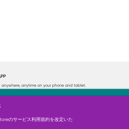
APP
rn anywhere, anytime on your phone
and tablet.
新
す（必須）。 このほか、サイト使用状
ookie を使用することがありま
toreのサービス利用規約を改定いた