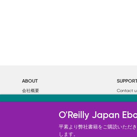
ABOUT
SUPPOR
会社概要
Contact u
個人情報について
Bookclub
当サイトのクッキ
O’Reilly Media
書籍注文
O'Reilly Japa
オライリー・ジャパンのWeb サイ
況の分析、ユーザー・エクスペリエン
平素より弊社書籍をご購読いただき、
す。 詳細については
します。
Cookie設定
を