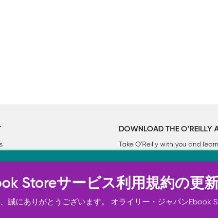
T
DOWNLOAD THE O’REILLY 
s
Take O’Reilly with you and lea
ーについて
n Ebook Storeサービス利用規約の更
トは正常に機能するためにいくつかの Cookie を必要としま
スの向上、広告宣伝のために、お客様の同意を得て、その他の C
誠にありがとうございます。 オライリー・ジャパンEbook S
ご確認ください。