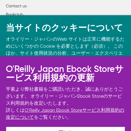
Contact us
Bookclub
書籍注文
当サイトのクッキーについて
DOWNLOAD THE O’REILLY APP
オライリー・ジャパンのWeb サイトは正常に機能するた
Take O’Reilly with you and learn anywhere, anytime on your
めにいくつかの Cookie を必要とします（必須）。 この
phone
and tablet.
ほか、サイト使用状況の分析、ユーザー・エクスペリエ
ンスの向上、広告宣伝のために、お客様の同意を得て、
その他の Cookie を使用することがあります。 詳細につ
O'Reilly Japan Ebook Storeサ
いては
Cookie設定
をご確認ください。
ービス利用規約の更新
また、オライリー・ジャパンのプライバシーポリシーに
ついては
個人情報保護方針
をご確認ください。
平素より弊社書籍をご購読いただき、誠にありがとうご
ざいます。 オライリー・ジャパンEbook Storeのサービ
ス利用規約を改定いたします。
Cookie設定
詳しくは
O'Reilly Japan Ebook Storeサービス利用規約の
改定について
をご覧ください。
© 2026, O’Reilly Japan, Inc. oreilly.co.jpに掲載されているすべて
必須Cookie以外を拒否する
のトレードマークおよび登録商標は、それぞれの所有者に帰属し
ます。