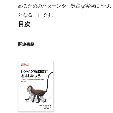
めるためのパターンや、豊富な実例に基づ
となる一冊です。
目次
まえがき

1章　導入：ドメイン駆動トランスフォーメーション
関連書籍
    1.1　事例：コンテナ港のレガシーシステム

        1.1.1　ドメイン再発見

        1.1.2　ターゲットアーキテクチャの決定

        1.1.3　現状のアーキテクチャとターゲットア
        1.1.4　トランスフォーメーションの優先順位づ
        1.1.5　何が起こったのか

    1.2　手法

        1.2.1　ドメイン駆動トランスフォーメーション
    1.3　まとめ
