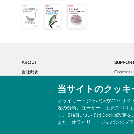
第I部　基礎

2章　複雑性を制する

    2.1　複雑性の発生要因：問題空間と解決空間

    2.2　複雑性の種別：本質的複雑性と偶発的複雑性

        2.2.1　偶発的複雑性の要因

        2.2.2　ソフトウェアアーキテクチャの意思決定
        2.2.3　本質的複雑性と偶発的複雑性への対処

    2.3　レガシーシステムにおける複雑性

ABOUT
SUPPOR
    2.4　基礎となるメソッド

会社概要
Contact u
    2.5　次章では

個人情報について
Bookclub
当サイトのクッキ
O’Reilly Media
書籍注文
3章　ドメイン駆動設計

    3.1　複雑性に立ち向かうDDDの概念

オライリー・ジャパンのWeb サイ
    3.2　DDDとビジネスドメイン

況の分析、ユーザー・エクスペリエン
        3.2.1　ユビキタス言語

す。 詳細については
Cookie設定
を
        3.2.2　ビジネス側の戦略的設計

また、オライリー・ジャパンのプラ
        3.2.3　サブドメインの分類：何がコアか？ 
