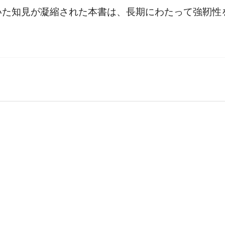
いた知見が凝縮された本書は、長期にわたって強靭性
の全体像

ーキテクチャの比較

けと実施

のパス
