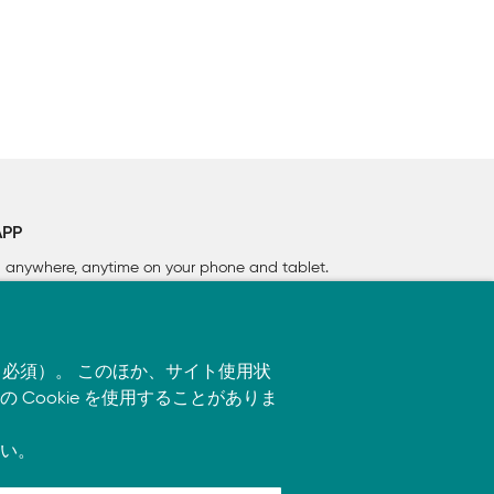
APP
rn anywhere, anytime on your phone
and tablet.
す（必須）。 このほか、サイト使用状
ookie を使用することがありま
い。