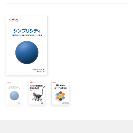
イントロダクション

第I部　整頓

    1章　ガード節

    2章　デッドコード

    3章　シンメトリーを揃える

    4章　新しいインターフェイス、古い実装

    5章　読む順番

    6章　凝集の順番

    7章　変数宣言と初期化を一緒の場所に移動する

    8章　説明変数

    9章　説明定数

    10章　明示的なパラメーター

    11章　ステートメントを小分けにする

    12章　ヘルパーを抽出する

    13章　ひとかたまり

    14章　説明コメント
