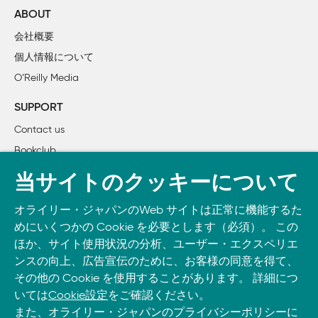
    15章　冗長なコメントを削除する

ABOUT
会社概要
第II部　管理術

個人情報について
    16章　分けて整頓する

O’Reilly Media
    17章　連鎖

    18章　バッチサイズ

SUPPORT
    19章　リズム

Contact us
    20章　絡まりを解きほぐす

Bookclub
    21章　先に整頓、あとに整頓、改めて整頓、整頓しない

書籍注文
当サイトのクッキーについて
第III部　理論

DOWNLOAD THE O’REILLY APP
    22章　要素を役立つように関係づける

オライリー・ジャパンのWeb サイトは正常に機能するた
Take O’Reilly with you and learn anywhere, anytime on your
    23章　構造と振る舞い

めにいくつかの Cookie を必要とします（必須）。 この
phone
and tablet.
    24章　経済性：時間価値とオプショナリティ

ほか、サイト使用状況の分析、ユーザー・エクスペリエ
    25章　明日の1 ドルより今日の1 ドル

ンスの向上、広告宣伝のために、お客様の同意を得て、
その他の Cookie を使用することがあります。 詳細につ
    26章　オプション

いては
Cookie設定
をご確認ください。
    27章　オプションvs キャッシュフロー

また、オライリー・ジャパンのプライバシーポリシーに
    28章　可逆的な構造変更
