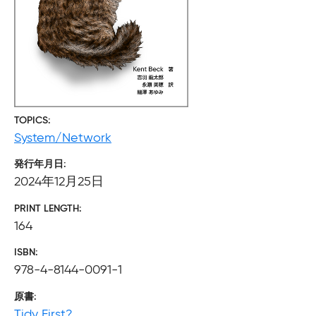
TOPICS
System/Network
発行年月日
2024年12月25日
PRINT LENGTH
164
ISBN
978-4-8144-0091-1
原書
Tidy First?