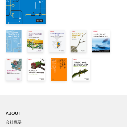
    1.4　スコープ、形状、重点事項を一致させる

    1.5　まとめ

2章　3つの地図

    2.1　あれ、誰か地図は持ってきた？

    2.2　ロケーターマップ：観点を手にいれる

    2.3　トポグラフィックマップ：地形を学ぶ

    2.4　トレジャーマップ：向かう先は？

    2.5　あなた自身の旅

    2.6　まとめ

3章　全体像を描く

    3.1　シナリオ：SockMatcherには計画が必要です

    3.2　ビジョンとは何か？ 戦略とは？

    3.3　働きかけ

    3.4　作成

ABOUT
    3.5　ローンチ

会社概要
    3.6　ケーススタディ：SockMatcher
