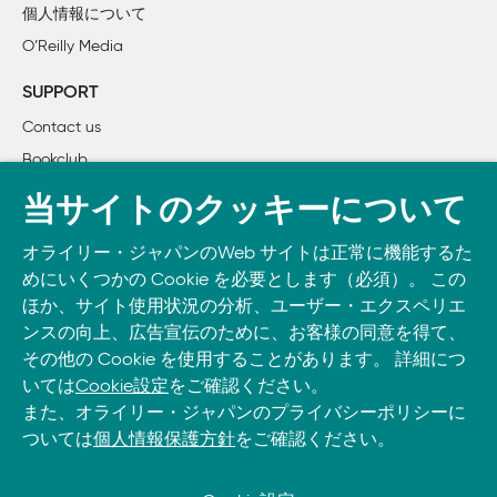
個人情報について
    3.7　まとめ

O’Reilly Media
第II部　実行

SUPPORT
Contact us
4章　限りある時間

Bookclub
    4.1　全部やる

    4.2　時間

書籍注文
当サイトのクッキーについて
    4.3　リソース制約

DOWNLOAD THE O’REILLY APP
    4.4　プロジェクトを選ぶ

オライリー・ジャパンのWeb サイトは正常に機能するた
Take O’Reilly with you and learn anywhere, anytime on your
    4.5　まとめ

めにいくつかの Cookie を必要とします（必須）。 この
phone
and tablet.
ほか、サイト使用状況の分析、ユーザー・エクスペリエ
5章　大規模プロジェクトをリードする

ンスの向上、広告宣伝のために、お客様の同意を得て、
その他の Cookie を使用することがあります。 詳細につ
    5.1　プロジェクトのライフサイクル

いては
Cookie設定
をご確認ください。
    5.2　プロジェクトの始まり

また、オライリー・ジャパンのプライバシーポリシーに
    5.3　プロジェクトの推進

ついては
個人情報保護方針
をご確認ください。
    5.4　まとめ

6章　なぜ止まってしまったか？
