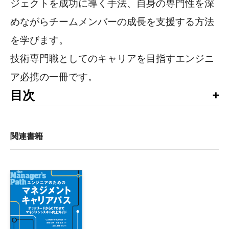
ジェクトを成功に導く手法、自身の専門性を深
めながらチームメンバーの成長を支援する方法
を学びます。
技術専門職としてのキャリアを目指すエンジニ
ア必携の一冊です。
目次
本書への推薦の言葉

序文

イントロダクション

関連書籍
第I部　大局的な思考

1章　では、具体的に君はここで何を？

    1.1　スタッフエンジニアとは一体何なのか？

    1.2　ご高説ごもっとも。で、私の仕事は何？

    1.3　役割を理解する
